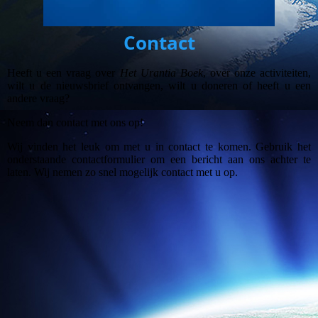
Contact
Heeft u een vraag over
Het Urantia Boek
, over onze activiteiten,
wilt u de nieuwsbrief ontvangen, wilt u doneren of heeft u een
andere vraag?
Neem dan contact met ons op!
Wij vinden het leuk om met u in contact te komen. Gebruik het
onderstaande contactformulier om een bericht aan ons achter te
laten. Wij nemen zo snel mogelijk contact met u op.