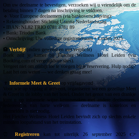
Om uw deelname te bevestigen, verzoeken wij u vriendelijk om de
betaling binnen 7 dagen na inschrijving te voldoen.
🔹 Voor Europese deelnemers (via bankoverschrijving):
• Rekeninghouder: Stichting Urantia Nederlandstalig
• IBAN: NL82 TRIO 0781 4781 89
• Bank: Triodos Bank
• Omschrijving: Uw volledige registratienaam + Leiden 2025
🏨
Verblijf
(indien gewenst en niet verplicht)
Boek zelf je kamer bij Fletcher Wellness Hotel Leiden (via
Booking.com of vergelijkbare sites).
Vergeet niet om ontbijt toe te voegen bij je reservering. Hulp nodig?
Laat het ons weten — we denken graag mee!
🍷
Informele Meet & Greet
op vrijdagavond
Voor wie op vrijdag al arriveert, organiseren we een gezellige Meet
& Greet in de lobby van het hotel. Onder het genot van een drankje
kunt u op informele wijze kennismaken met andere deelnemers.
Iedereen is van harte welkom — deelname is kosteloos en
aanmelden is niet nodig.
Het Fletcher Wellness Hotel Leiden bevindt zich op slechts enkele
minuten loopafstand van het treinstation.
⏰
Registreren
kan tot uiterlijk 26 september 2025 👉