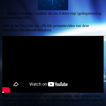
✨ Thema: Leven in Loyaliteit als een Kikkervisje (geïnspireerd op
verhandeling 100)
Klik op het YouTube om officiële promotievideo van deze
bijzondere bijeenkomst bekijken:
Elke deelnemer wordt van harte aangemoedigd om een korte tekst
of persoonlijke reflectie over het gekozen thema voor te bereiden en
tijdens de bijeenkomst te delen.