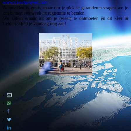
www.urantiaevents.com
Aanmelden is gratis, maar om je plek te garanderen vragen we je
om binnen een week na registratie te betalen.
We kijken ernaar uit om je (weer) te ontmoeten en dit keer in
Leiden. Meld je vandaag nog aan!