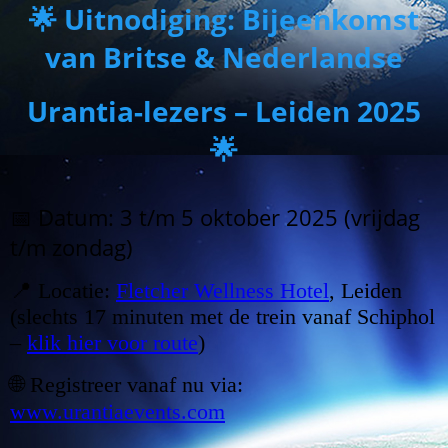
🌟 Uitnodiging: Bijeenkomst
van Britse & Nederlandse
Urantia-lezers – Leiden 2025
🌟
📅 Datum: 3 t/m 5 oktober 2025 (vrijdag
t/m zondag)
📍 Locatie:
Fletcher Wellness Hotel
, Leiden
(slechts 17 minuten met de trein vanaf Schiphol
–
klik hier voor route
)
🌐 Registreer vanaf nu via:
www.urantiaevents.com