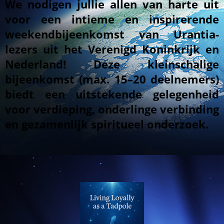
We nodigen jullie allen van harte uit
voor een intieme en inspirerende
weekendbijeenkomst van Urantia-
lezers uit het Verenigd Koninkrijk en
Nederland! Deze kleinschalige
bijeenkomst (max. 15–20 deelnemers)
biedt een uitstekende gelegenheid
voor verdieping, onderlinge verbinding
en gezamenlijk spiritueel onderzoek.