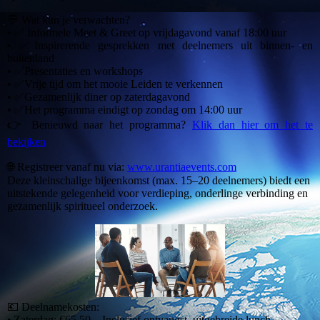
💬 Wat kun je verwachten?
• ✅ Informele Meet & Greet op vrijdagavond vanaf 18:00 uur
• ✅Inspirerende gesprekken met deelnemers uit binnen- en
buitenland
• ✅Presentaties en workshops
• ✅Vrije tijd om het mooie Leiden te verkennen
• ✅Gezamenlijk diner op zaterdagavond
• ✅Het programma eindigt op zondag om 14:00 uur
👉 Benieuwd naar het programma?
Klik dan hier om het te
bekijken
🌐 Registreer vanaf nu via:
www.urantiaevents.com
Deze kleinschalige bijeenkomst (max. 15–20 deelnemers) biedt een
uitstekende gelegenheid voor verdieping, onderlinge verbinding en
gezamenlijk spiritueel onderzoek.
💶 Deelnamekosten:
• Zaterdag: €65,50 – Inclusief ontvangst, uitgebreide lunch,