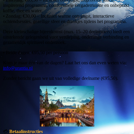
inspirerend programma, comfortabele vergaderruimte en onbeperkt
koffie, thee en water.
• Zondag: €30,00 – Inclusief warme ontvangst, interactieve
ochtendsessies, gezellige sfeer en drankjes tijdens het programma.
Deze kleinschalige bijeenkomst (max. 15–20 deelnemers) biedt een
uitstekende gelegenheid voor verdieping, onderlinge verbinding en
gezamenlijk spiritueel onderzoek.
• Beide dagen: €95,50 per persoon
Kom je maar één van de dagen? Laat het ons dan even weten via:
info@urantia.nl
Zonder bericht gaan we uit van volledige deelname (€95,50).
💳
Betaalinstructies